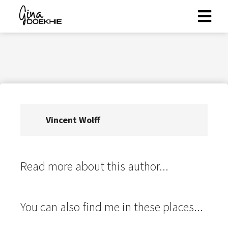
ngen
 policy
Vincent Wolff
oneel
onele
s zijn
kelijk om
Read more about this author...
bsite te
ken. Ze
 gebruikt
You can also find me in these places...
asisfuncties
der deze